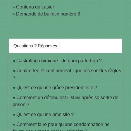
Contenu du casier
Demande de bulletin numéro 3
Questions ? Réponses !
Castration chimique : de quoi parle-t-on ?
Couvre-feu et confinement : quelles sont les règles
?
Qu'est-ce qu'une grâce présidentielle ?
Comment un détenu est-il suivi après sa sortie de
prison ?
Qu'est-ce qu'une amnistie ?
Comment faire pour qu'une condamnation ne