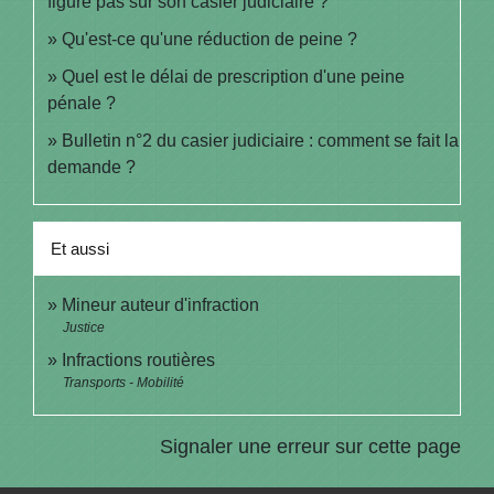
figure pas sur son casier judiciaire ?
Qu'est-ce qu'une réduction de peine ?
Quel est le délai de prescription d'une peine
pénale ?
Bulletin n°2 du casier judiciaire : comment se fait la
demande ?
Et aussi
Mineur auteur d'infraction
Justice
Infractions routières
Transports - Mobilité
Signaler une erreur sur cette page