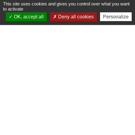
This site uses cookies and gives you control over what you want
to activate
OK, accept all
Deny all cookies
Personalize
Contacts
Commune de Saint-Julien-sur-Bibost
1, Place de la Mairie
69690 Saint-Julien-sur-Bibost - FRANCE
+33 4 74 70 72 03
Liens
Communauté de Communes du Pays de l'Arbresle
Gîtes de France Rhône
Agir pour l’environnement
Chambres d'hôtes « L'Angeline »