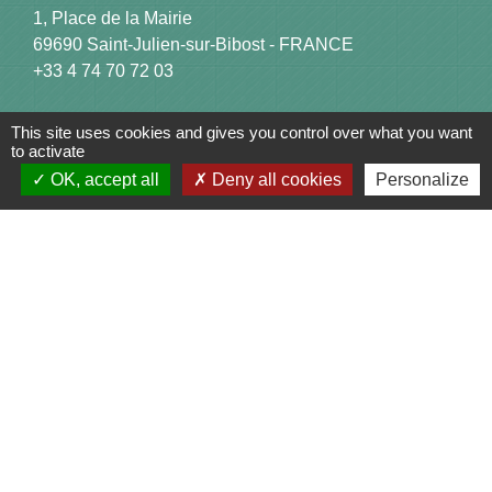
1, Place de la Mairie
69690 Saint-Julien-sur-Bibost - FRANCE
+33 4 74 70 72 03
This site uses cookies and gives you control over what you want
to activate
OK, accept all
Deny all cookies
Personalize
Liens
Communauté de Communes du Pays de l'Arbresle
Gîtes de France Rhône
Agir pour l’environnement
Chambres d'hôtes « L'Angeline »
ARCHIPEL
Mentions légales
-
Politique de confidentialité
-
Accessibilité
-
Plan du site
-
Gestion des cookies