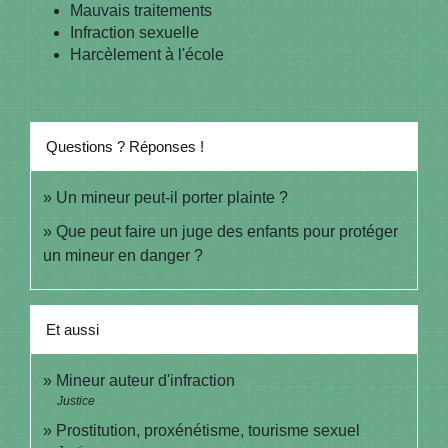
Mauvais traitements
Infraction sexuelle
Harcèlement à l'école
Questions ? Réponses !
Un mineur peut-il porter plainte ?
Que peut faire un juge des enfants pour protéger
un mineur en danger ?
Et aussi
Mineur auteur d'infraction
Justice
Prostitution, proxénétisme, tourisme sexuel