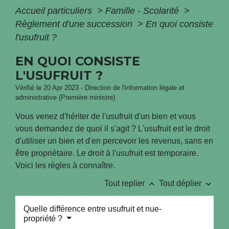
Accueil particuliers
>
Famille - Scolarité
>
Règlement d'une succession
>
En quoi consiste
l'usufruit ?
EN QUOI CONSISTE
L'USUFRUIT ?
Vérifié le 20 Apr 2023 - Direction de l'information légale et
administrative (Première ministre)
Vous venez d'hériter de l'usufruit d'un bien et vous
vous demandez de quoi il s'agit ? L'usufruit est le droit
d'utiliser un bien et d'en percevoir les revenus, sans en
être propriétaire. Le droit à l'usufruit est temporaire.
Voici les règles à connaître.
keyboard_arrow_up
keyboard_arrow_down
Tout replier
Tout déplier
Quelle différence entre usufruit et nue-
propriété ?