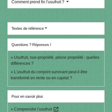
Comment prend fin l'usufruit ?
Textes de référence
Questions ? Réponses !
Usufruit, nue-propriété, pleine propriété : quelles
différences ?
L'usufruit du conjoint survivant peut-il être
transformé en rente ou en capital ?
Pour en savoir plus
open_in_new
Comprendre l'usufruit