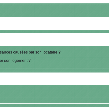
uisances causées par son locataire ?
ser son logement ?