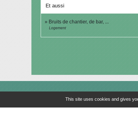
Et aussi
Bruits de chantier, de bar, ...
Logement
Contacts
This site uses cookies and gives you
Commune de Saint-Julien-sur-Bibost
1, Place de la Mairie
69690 Saint-Julien-sur-Bibost - FRANCE