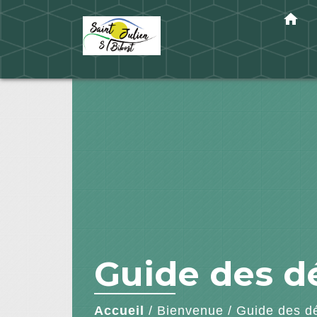
home
Guide des 
Accueil
/
Bienvenue
/
Guide des d