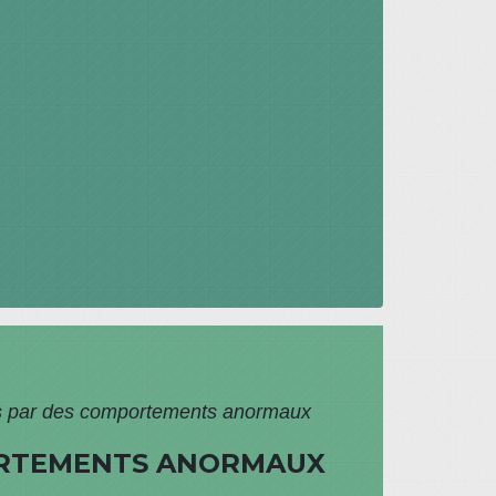
éés par des comportements anormaux
PORTEMENTS ANORMAUX