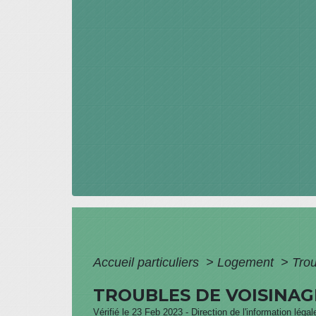
Accueil particuliers
>
Logement
>
Tro
TROUBLES DE VOISINAG
Vérifié le 23 Feb 2023 - Direction de l'information léga