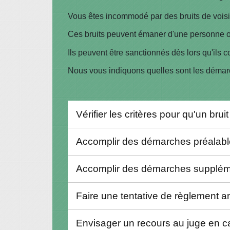
Vous êtes incommodé par des bruits de voisi
Ces bruits peuvent émaner d'une personne ou
Ils peuvent être sanctionnés dès lors qu'ils c
Nous vous indiquons quelles sont les démarc
Vérifier les critères pour qu'un br
Accomplir des démarches préalab
Accomplir des démarches supplémen
Faire une tentative de règlement 
Envisager un recours au juge en 