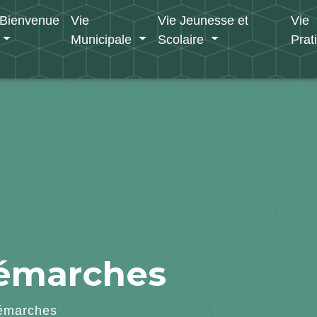
Bienvenue
Vie
Vie Jeunesse et
Vie
Municipale
Scolaire
Prat
démarches
émarches