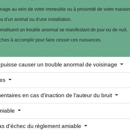
nage au sein de votre immeuble ou à proximité de votre maison
 d'un animal ou d'une installation.
onstituent un trouble anormal se manifestant de jour ou de nuit.
hes à accomplir pour faire cesser ces nuisances.
uit puisse causer un trouble anormal de voisinage
les
taires en cas d'inaction de l'auteur du bruit
amiable
cas d'échec du règlement amiable