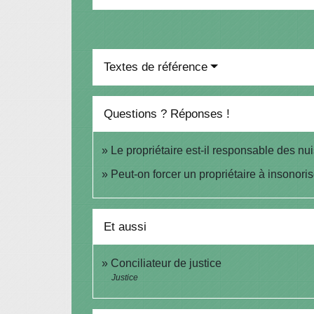
Textes de référence
Questions ? Réponses !
Le propriétaire est-il responsable des n
Peut-on forcer un propriétaire à insonori
Et aussi
Conciliateur de justice
Justice