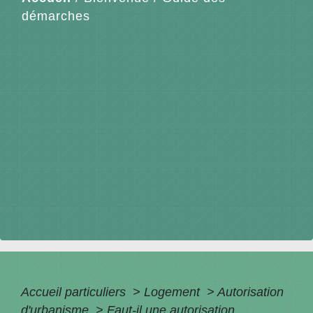
démarches
Accueil particuliers
>
Logement
>
Autorisation
d'urbanisme
>
Faut-il une autorisation