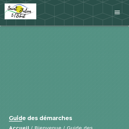
menu
Guide des démarches
Accueil
/
Bienvenue
/
Guide des