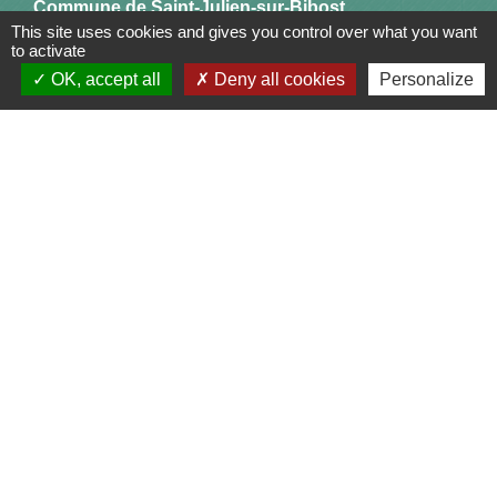
Commune de Saint-Julien-sur-Bibost
This site uses cookies and gives you control over what you want
1, Place de la Mairie
to activate
69690 Saint-Julien-sur-Bibost - FRANCE
OK, accept all
Deny all cookies
Personalize
+33 4 74 70 72 03
Liens
Communauté de Communes du Pays de l'Arbresle
Gîtes de France Rhône
Agir pour l’environnement
Chambres d'hôtes « L'Angeline »
ARCHIPEL
Mentions légales
-
Politique de confidentialité
-
Accessibilité
-
Plan du site
-
Gestion des cookies