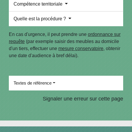
Compétence territoriale
Quelle est la procédure ?
En cas d'urgence, il peut prendre une
ordonnance sur
requête
(par exemple saisir des meubles au domicile
d'un tiers, effectuer une
mesure conservatoire
, obtenir
une date d'audience à bref délai).
Textes de référence
Signaler une erreur sur cette page