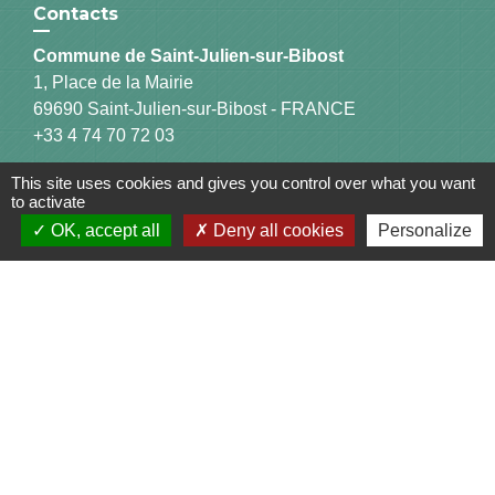
Contacts
Commune de Saint-Julien-sur-Bibost
1, Place de la Mairie
69690 Saint-Julien-sur-Bibost - FRANCE
+33 4 74 70 72 03
This site uses cookies and gives you control over what you want
to activate
OK, accept all
Deny all cookies
Personalize
Liens
Communauté de Communes du Pays de l'Arbresle
Gîtes de France Rhône
Agir pour l’environnement
Chambres d'hôtes « L'Angeline »
ARCHIPEL
Mentions légales
Politique de confidentialité