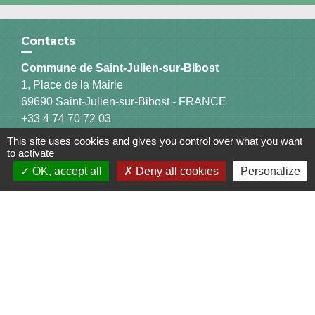
Contacts
Commune de Saint-Julien-sur-Bibost
1, Place de la Mairie
69690 Saint-Julien-sur-Bibost - FRANCE
+33 4 74 70 72 03
This site uses cookies and gives you control over what you want
to activate
OK, accept all
Deny all cookies
Personalize
Liens
Communauté de Communes du Pays de l'Arbresle
Gîtes de France Rhône
Agir pour l’environnement
Chambres d'hôtes « L'Angeline »
ARCHIPEL