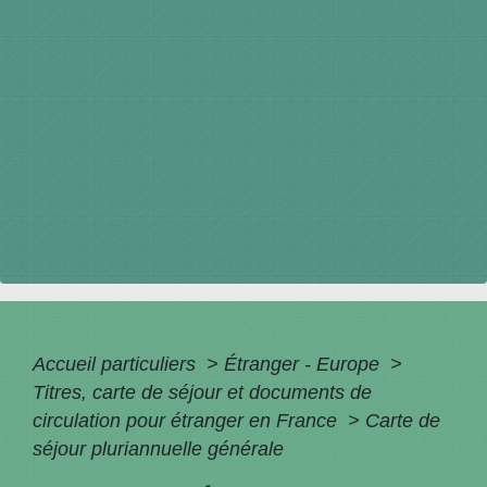
Accueil particuliers
>
Étranger - Europe
>
Titres, carte de séjour et documents de
circulation pour étranger en France
>
Carte de
séjour pluriannuelle générale