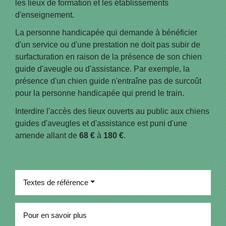
les lieux de formation et les établissements
d'enseignement.
La personne handicapée qui demande à bénéficier
d'un service ou d'une prestation ne doit pas subir de
surfacturation en raison de la présence de son chien
guide d'aveugle ou d'assistance. Par exemple, la
présence d'un chien guide n'entraîne pas de surcoût
pour la personne handicapée qui prend le train.
Interdire l'accès des lieux ouverts au public aux chiens
guides d'aveugles et d'assistance est puni d'une
amende allant de
68 €
à
180 €
.
Textes de référence
Pour en savoir plus