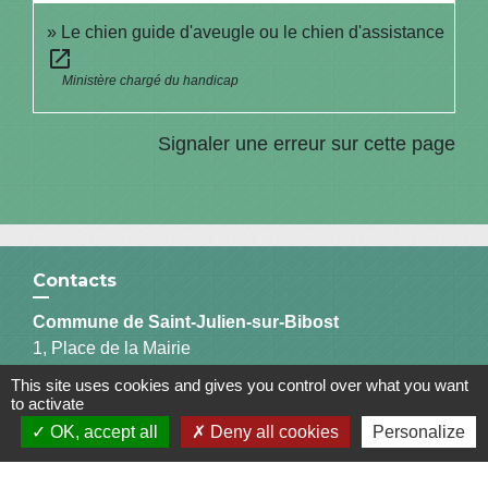
Le chien guide d'aveugle ou le chien d'assistance
open_in_new
Ministère chargé du handicap
Signaler une erreur sur cette page
Contacts
Commune de Saint-Julien-sur-Bibost
1, Place de la Mairie
69690 Saint-Julien-sur-Bibost - FRANCE
This site uses cookies and gives you control over what you want
+33 4 74 70 72 03
to activate
OK, accept all
Deny all cookies
Personalize