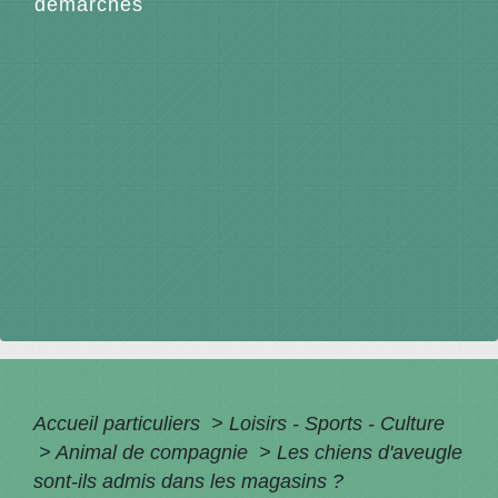
démarches
Accueil particuliers
>
Loisirs - Sports - Culture
>
Animal de compagnie
>
Les chiens d'aveugle
sont-ils admis dans les magasins ?