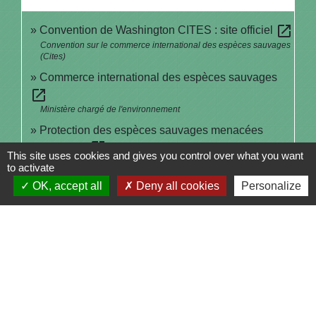
open_in_new
Convention de Washington CITES : site officiel
Convention sur le commerce international des espèces sauvages
(Cites)
Commerce international des espèces sauvages
open_in_new
Ministère chargé de l'environnement
Protection des espèces sauvages menacées
open_in_new
d'extinction
This site uses cookies and gives you control over what you want
Ministère chargé de l'économie
to activate
Avec la douane, protégez les espèces sauvages
OK, accept all
Deny all cookies
Personalize
open_in_new
menacées
Ministère chargé de l'économie
Signaler une erreur sur cette page