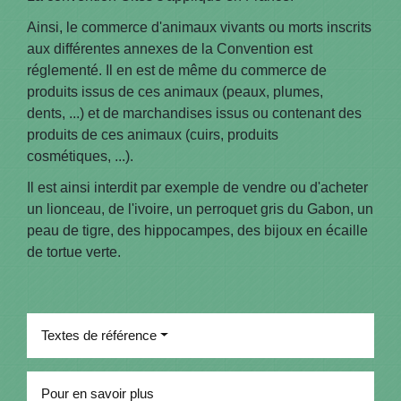
Ainsi, le commerce d'animaux vivants ou morts inscrits
aux différentes annexes de la Convention est
réglementé. Il en est de même du commerce de
produits issus de ces animaux (peaux, plumes,
dents, ...) et de marchandises issus ou contenant des
produits de ces animaux (cuirs, produits
cosmétiques, ...).
Il est ainsi interdit par exemple de vendre ou d'acheter
un lionceau, de l'ivoire, un perroquet gris du Gabon, un
peau de tigre, des hippocampes, des bijoux en écaille
de tortue verte.
Textes de référence
Pour en savoir plus