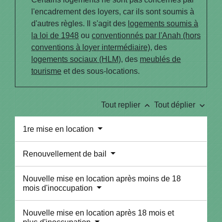
l'encadrement des loyers, car ils sont soumis à
d'autres règles. Il s'agit des
logements soumis à
la loi de 1948
ou
conventionnés par l'Anah (hors
conventions à loyer intermédiaire)
, des
logements sociaux (HLM)
, des
meublés de
tourisme
et des sous-locations.
keyboard_arrow_up
keyboard_arrow_down
Tout replier
Tout déplier
1re mise en location
Renouvellement de bail
Nouvelle mise en location après moins de 18
mois d'inoccupation
Nouvelle mise en location après 18 mois et