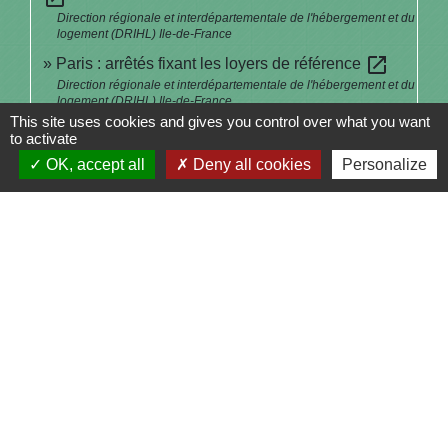
Direction régionale et interdépartementale de l'hébergement et du
logement (DRIHL) Ile-de-France
open_in_new
Paris : arrêtés fixant les loyers de référence
Direction régionale et interdépartementale de l'hébergement et du
logement (DRIHL) Ile-de-France
This site uses cookies and gives you control over what you want
Interdiction de location et gel des loyers des
to activate
open_in_new
passoires énergétiques
OK, accept all
Deny all cookies
Personalize
Ministère chargé de l'environnement
Signaler une erreur sur cette page
Contacts
Commune de Saint-Julien-sur-Bibost
1, Place de la Mairie
69690 Saint-Julien-sur-Bibost - FRANCE