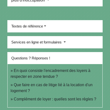
plus d'inoccupation
Textes de référence
Services en ligne et formulaires
Questions ? Réponses !
En quoi consiste l'encadrement des loyers à
respecter en zone tendue ?
Que faire en cas de litige lié à la location d'un
logement ?
Complément de loyer : quelles sont les règles ?