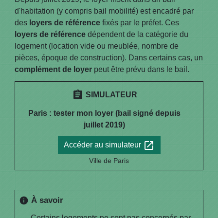
d'habitation (y compris bail mobilité) est encadré par
des
loyers de référence
fixés par le préfet. Ces
loyers de référence
dépendent de la catégorie du
logement (location vide ou meublée, nombre de
pièces, époque de construction). Dans certains cas, un
complément de loyer
peut être prévu dans le bail.
assignment
SIMULATEUR
Paris : tester mon loyer (bail signé depuis
juillet 2019)
open_in_new
Accéder au simulateur
Ville de Paris
À savoir
info
Certains logements ne sont pas concernés par