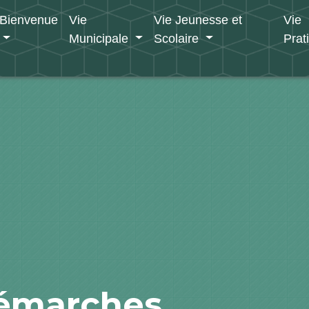
Bienvenue
Vie
Vie Jeunesse et
Vie
Municipale
Scolaire
Prat
démarches