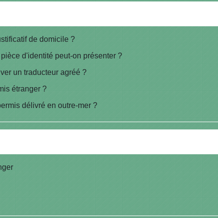
ificatif de domicile ?
ièce d'identité peut-on présenter ?
ver un traducteur agréé ?
is étranger ?
ermis délivré en outre-mer ?
nger