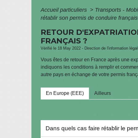
Accueil particuliers
>
Transports - Mobi
rétablir son permis de conduire français
RETOUR D'EXPATRIATIO
FRANÇAIS ?
Vérifié le 18 May 2022 - Direction de l'information léga
Vous êtes de retour en France après une ex
indiquons les conditions à remplir et comme
autre pays en échange de votre permis franç
En Europe (EEE)
Ailleurs
Dans quels cas faire rétablir le per