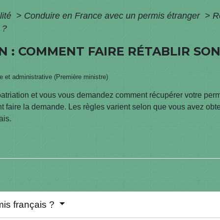
lité
>
Conduire en France avec un permis étranger
>
R
 ?
N : COMMENT FAIRE RÉTABLIR SO
le et administrative (Première ministre)
patriation et vous vous demandez comment récupérer votre perm
nt faire la demande. Les règles varient selon que vous avez o
ais.
mis français ?