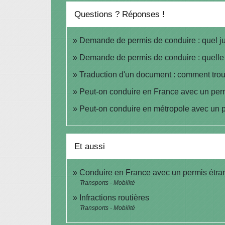
Questions ? Réponses !
Demande de permis de conduire : quel just
Demande de permis de conduire : quelle p
Traduction d'un document : comment trou
Peut-on conduire en France avec un perm
Peut-on conduire en métropole avec un p
Et aussi
Conduire en France avec un permis étra
Transports - Mobilité
Infractions routières
Transports - Mobilité