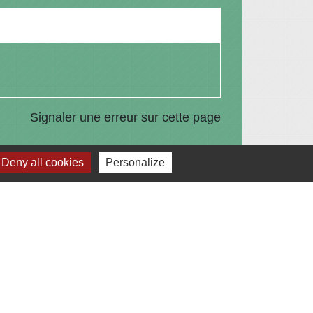
Signaler une erreur sur cette page
Deny all cookies
Personalize
Liens
Communauté de Communes du Pays de
l'Arbresle