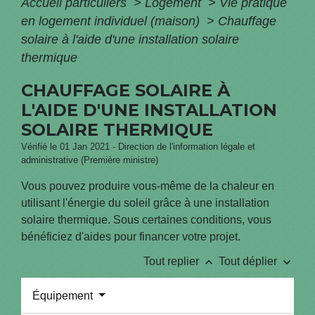
Accueil particuliers
>
Logement
>
Vie pratique
en logement individuel (maison)
>
Chauffage
solaire à l'aide d'une installation solaire
thermique
CHAUFFAGE SOLAIRE À
L'AIDE D'UNE INSTALLATION
SOLAIRE THERMIQUE
Vérifié le 01 Jan 2021 - Direction de l'information légale et
administrative (Première ministre)
Vous pouvez produire vous-même de la chaleur en
utilisant l'énergie du soleil grâce à une installation
solaire thermique. Sous certaines conditions, vous
bénéficiez d'aides pour financer votre projet.
keyboard_arrow_up
keyboard_arrow_down
Tout replier
Tout déplier
Équipement