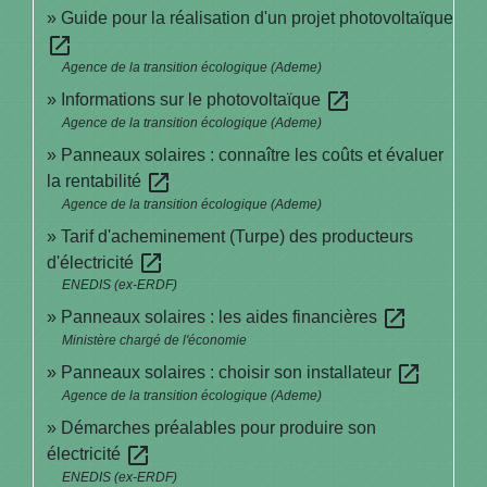
Guide pour la réalisation d'un projet photovoltaïque
open_in_new
Agence de la transition écologique (Ademe)
open_in_new
Informations sur le photovoltaïque
Agence de la transition écologique (Ademe)
Panneaux solaires : connaître les coûts et évaluer
open_in_new
la rentabilité
Agence de la transition écologique (Ademe)
Tarif d'acheminement (Turpe) des producteurs
open_in_new
d'électricité
ENEDIS (ex-ERDF)
open_in_new
Panneaux solaires : les aides financières
Ministère chargé de l'économie
open_in_new
Panneaux solaires : choisir son installateur
Agence de la transition écologique (Ademe)
Démarches préalables pour produire son
open_in_new
électricité
ENEDIS (ex-ERDF)