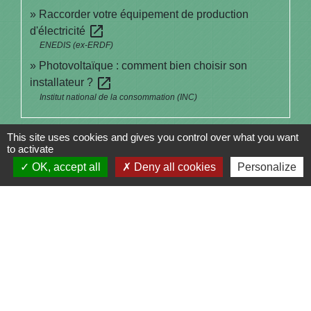
Raccorder votre équipement de production
open_in_new
d'électricité
ENEDIS (ex-ERDF)
Photovoltaïque : comment bien choisir son
open_in_new
installateur ?
Institut national de la consommation (INC)
Signaler une erreur sur cette page
This site uses cookies and gives you control over what you want
to activate
OK, accept all
Deny all cookies
Personalize
Contacts
Commune de Saint-Julien-sur-Bibost
1, Place de la Mairie
69690 Saint-Julien-sur-Bibost - FRANCE
+33 4 74 70 72 03