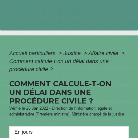
Accueil particuliers
>
Justice
>
Affaire civile
>
Comment calcule-t-on un délai dans une
procédure civile ?
COMMENT CALCULE-T-ON
UN DÉLAI DANS UNE
PROCÉDURE CIVILE ?
Vérifié le 26 Jan 2022 - Direction de l'information légale et
administrative (Première ministre), Ministère chargé de la justice
En jours