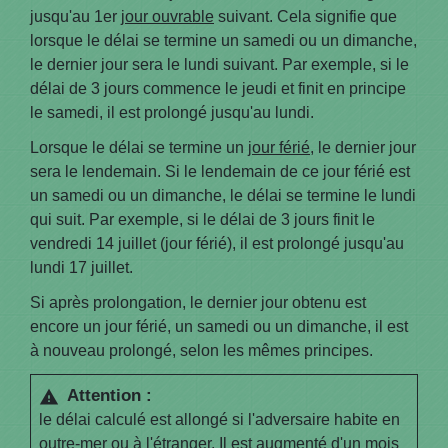
jusqu'au 1
er
jour ouvrable
suivant. Cela signifie que
lorsque le délai se termine un samedi ou un dimanche,
le dernier jour sera le lundi suivant. Par exemple, si le
délai de 3 jours commence le jeudi et finit en principe
le samedi, il est prolongé jusqu'au lundi.
Lorsque le délai se termine un
jour férié
, le dernier jour
sera le lendemain. Si le lendemain de ce jour férié est
un samedi ou un dimanche, le délai se termine le lundi
qui suit. Par exemple, si le délai de 3 jours finit le
vendredi 14 juillet (jour férié), il est prolongé jusqu'au
lundi 17 juillet.
Si après prolongation, le dernier jour obtenu est
encore un jour férié, un samedi ou un dimanche, il est
à nouveau prolongé, selon les mêmes principes.
Attention :
warning
le délai calculé est allongé si l'adversaire habite en
outre-mer ou à l'étranger. Il est augmenté d'un mois