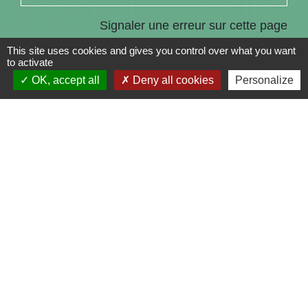
Signaler une erreur sur cette page
This site uses cookies and gives you control over what you want
to activate
OK, accept all
Deny all cookies
Personalize
Contacts
Commune de Saint-Julien-sur-Bibost
1, Place de la Mairie
69690 Saint-Julien-sur-Bibost - FRANCE
+33 4 74 70 72 03
Liens
Communauté de Communes du Pays de l'Arbresle