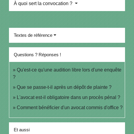
À quoi sert la convocation ?
Textes de référence
Questions ? Réponses !
Qu'est-ce qu'une audition libre lors d'une enquête
?
Que se passe-t-il après un dépôt de plainte ?
L'avocat est-il obligatoire dans un procès pénal ?
Comment bénéficier d'un avocat commis d'office ?
Et aussi