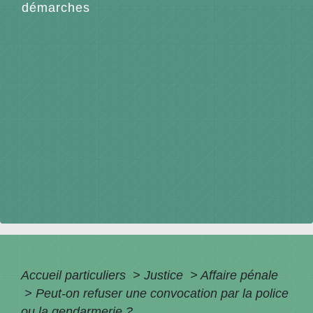
démarches
Accueil particuliers
>
Justice
>
Affaire pénale
>
Peut-on refuser une convocation par la police
ou la gendarmerie ?