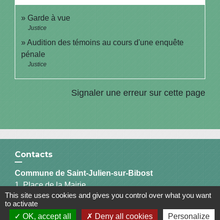
Garde à vue
Justice
Audition des témoins au cours d'une enquête
pénale
Justice
Signaler une erreur sur cette page
Contacts
Commune de Saint-Julien-sur-Bibost
1, Place de la Mairie
This site uses cookies and gives you control over what you want
69690 Saint-Julien-sur-Bibost - FRANCE
to activate
+33 4 74 70 72 03
OK, accept all
Deny all cookies
Personalize