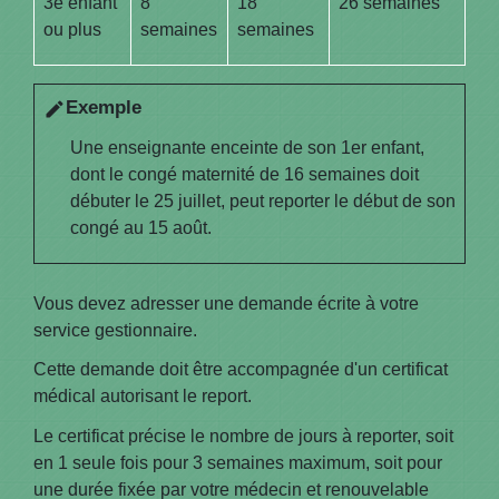
3
e
enfant
8
18
26 semaines
ou plus
semaines
semaines
Exemple
edit
Une enseignante enceinte de son 1
er
enfant,
dont le congé maternité de 16 semaines doit
débuter le 25 juillet, peut reporter le début de son
congé au 15 août.
Vous devez adresser une demande écrite à votre
service gestionnaire.
Cette demande doit être accompagnée d'un certificat
médical autorisant le report.
Le certificat précise le nombre de jours à reporter, soit
en 1 seule fois pour 3 semaines maximum, soit pour
une durée fixée par votre médecin et renouvelable