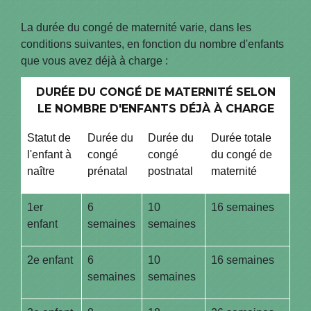
La durée du congé de maternité varie, dans les
conditions suivantes, en fonction du nombre d'enfants
que vous avez déjà à charge :
DURÉE DU CONGÉ DE MATERNITÉ SELON
LE NOMBRE D'ENFANTS DÉJÀ À CHARGE
Statut de
Durée du
Durée du
Durée totale
l'enfant à
congé
congé
du congé de
naître
prénatal
postnatal
maternité
1
er
6
10
16 semaines
enfant
semaines
semaines
2
e
enfant
6
10
16 semaines
semaines
semaines