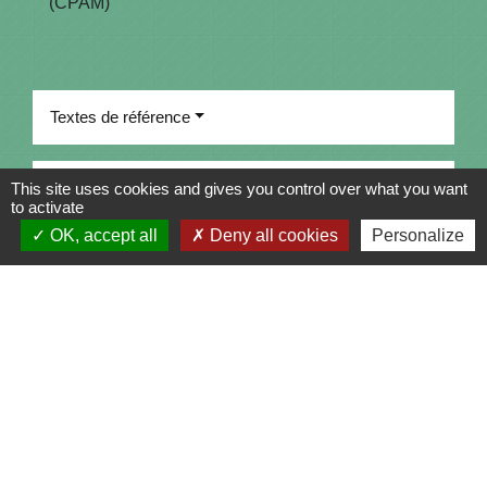
(CPAM)
Textes de référence
Et aussi
This site uses cookies and gives you control over what you want
to activate
OK, accept all
Deny all cookies
Personalize
Congé de maternité dans la fonction publique
Travail - Formation
Signaler une erreur sur cette page
Contacts