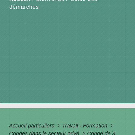
démarches
Accueil particuliers
>
Travail - Formation
>
Congés dans le secteur privé
>
Congé de 3