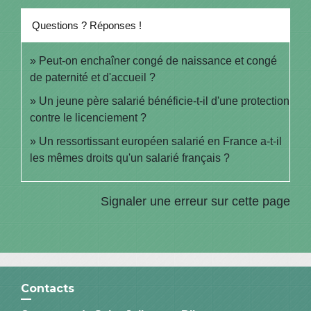
Questions ? Réponses !
Peut-on enchaîner congé de naissance et congé
de paternité et d'accueil ?
Un jeune père salarié bénéficie-t-il d'une protection
contre le licenciement ?
Un ressortissant européen salarié en France a-t-il
les mêmes droits qu'un salarié français ?
Signaler une erreur sur cette page
Contacts