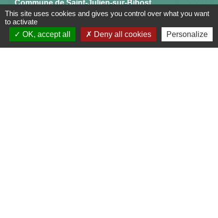
Commune de Saint-Julien-sur-Bibost
This site uses cookies and gives you control over what you want
1, Place de la Mairie
to activate
69690 Saint-Julien-sur-Bibost - FRANCE
OK, accept all
Deny all cookies
Personalize
+33 4 74 70 72 03
Liens
Communauté de Communes du Pays de l'Arbresle
Gîtes de France Rhône
Agir pour l’environnement
Chambres d'hôtes « L'Angeline »
ARCHIPEL
Mentions légales
-
Politique de confidentialité
-
Accessibilité
-
Plan du site
-
Gestion des cookies