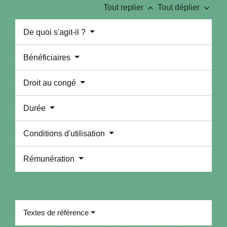
keyboard_arrow_up
keyboard_arrow_down
Tout replier
Tout déplier
De quoi s'agit-il ?
Bénéficiaires
Droit au congé
Durée
Conditions d'utilisation
Rémunération
Textes de référence