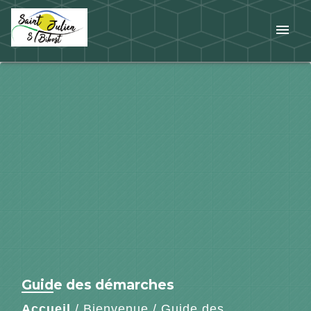
menu
Guide des démarches
Accueil
/
Bienvenue
/
Guide des