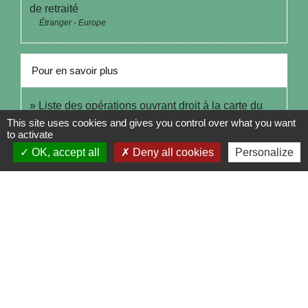
de retraité
Étranger - Europe
Pour en savoir plus
Liste des opérations ouvrant droit à la carte du
open_in_new
combattant
This site uses cookies and gives you control over what you want
to activate
Legifrance
OK, accept all
Deny all cookies
Personalize
open_in_new
Accords bilatéraux entrée et sejour en France
Ministère chargé de l'intérieur
Signaler une erreur sur cette page
Contacts