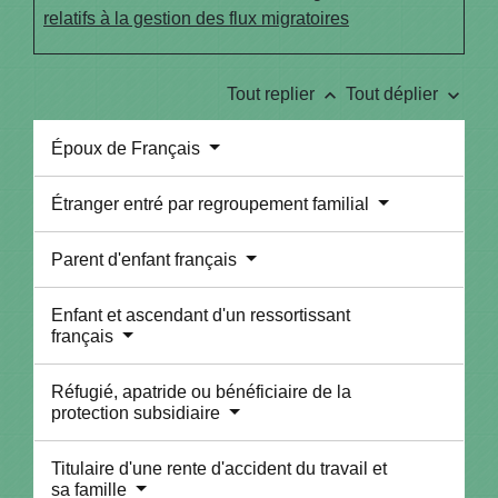
relatifs à la gestion des flux migratoires
keyboard_arrow_up
keyboard_arrow_down
Tout replier
Tout déplier
Époux de Français
Étranger entré par regroupement familial
Parent d'enfant français
Enfant et ascendant d'un ressortissant
français
Réfugié, apatride ou bénéficiaire de la
protection subsidiaire
Titulaire d'une rente d'accident du travail et
sa famille