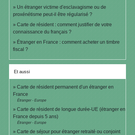
Un étranger victime d'esclavagisme ou de
proxénétisme peut-il être régularisé ?
Carte de résident : comment justifier de votre
connaissance du français ?
Étranger en France : comment acheter un timbre
fiscal ?
Et aussi
Carte de résident permanent d'un étranger en
France
Étranger - Europe
Carte de résident de longue durée-UE (étranger en
France depuis 5 ans)
Étranger - Europe
Carte de séjour pour étranger retraité ou conjoint