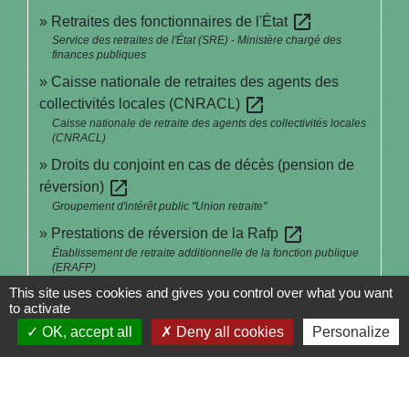
open_in_new
Retraites des fonctionnaires de l'État
Service des retraites de l'État (SRE) - Ministère chargé des
finances publiques
Caisse nationale de retraites des agents des
open_in_new
collectivités locales (CNRACL)
Caisse nationale de retraite des agents des collectivités locales
(CNRACL)
Droits du conjoint en cas de décès (pension de
open_in_new
réversion)
Groupement d'intérêt public "Union retraite"
open_in_new
Prestations de réversion de la Rafp
Établissement de retraite additionnelle de la fonction publique
(ERAFP)
This site uses cookies and gives you control over what you want
Comment demander ma pension de réversion au
to activate
open_in_new
service des retraites de l'Etat?
OK, accept all
Deny all cookies
Personalize
Service des retraites de l'État (SRE) - Ministère chargé des
finances publiques
open_in_new
Droit du conjoint en cas de décès (réversion)
Info retraite