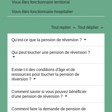
Vous êtes fonctionnaire territorial
Vous êtes fonctionnaire hospitalier
keyboard_arrow_up
keyboard_arrow_down
Tout replier
Tout déplier
Qu'est-ce que la pension de réversion ?
Qui peut toucher une pension de réversion ?
Existe-t il des conditions d'âge et de
ressources pour toucher la pension de
réversion ?
Comment savoir si vous pouvez bénéficier
d'une pension de réversion ?
Comment faire la demande de pension de