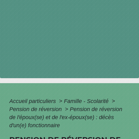
Accueil particuliers
>
Famille - Scolarité
>
Pension de réversion
>
Pension de réversion
de l'époux(se) et de l'ex-époux(se) : décès
d'un(e) fonctionnaire