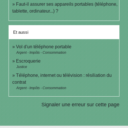
Faut-il assurer ses appareils portables (téléphone,
tablette, ordinateur...) ?
Et aussi
Vol d'un téléphone portable
Argent - Impôts - Consommation
Escroquerie
Justice
Téléphone, internet ou télévision : résiliation du
contrat
Argent - Impôts - Consommation
Signaler une erreur sur cette page