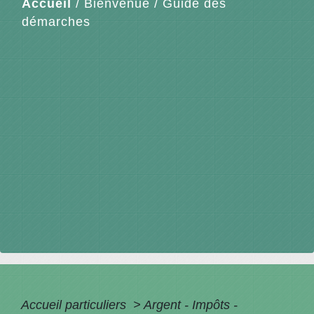
Accueil
/
Bienvenue
/
Guide des
démarches
Accueil particuliers
>
Argent - Impôts -