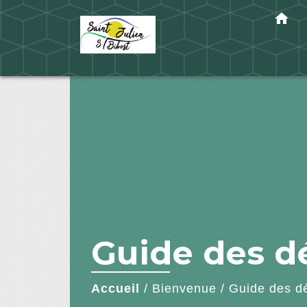
home
Guide des 
Accueil
/
Bienvenue
/
Guide des d