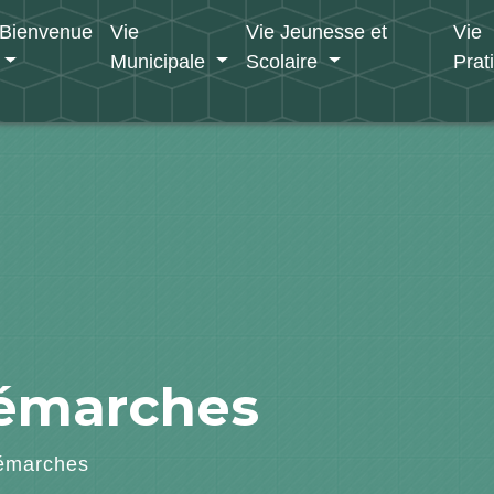
Bienvenue
Vie
Vie Jeunesse et
Vie
Municipale
Scolaire
Prat
démarches
émarches