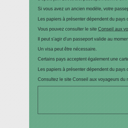
Si vous avez un ancien modèle, votre passep
Les papiers à présenter dépendent du pays 
Vous pouvez consulter le site
Conseil aux v
Il peut s'agir d'un passeport valide au momen
Un visa peut être nécessaire.
Certains pays acceptent également une carte 
Les papiers à présenter dépendent du pays 
Consultez le site Conseil aux voyageurs du m