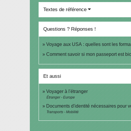
Textes de référence
Questions ? Réponses !
Voyage aux USA : quelles sont les formalit
Comment savoir si mon passeport est bi
Et aussi
Voyager à l'étranger
Étranger - Europe
Documents d'identité nécessaires pour v
Transports - Mobilité