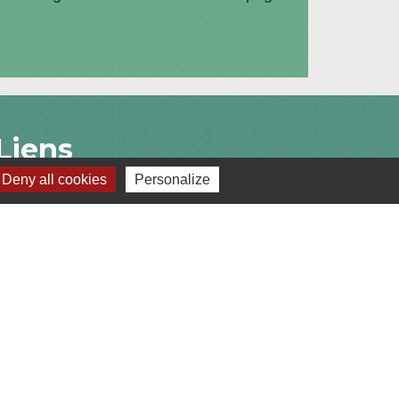
Liens
Deny all cookies
Personalize
Communauté de Communes du Pays de
l'Arbresle
Gîtes de France Rhône
Agir pour l’environnement
Chambres d'hôtes « L'Angeline »
ARCHIPEL
s