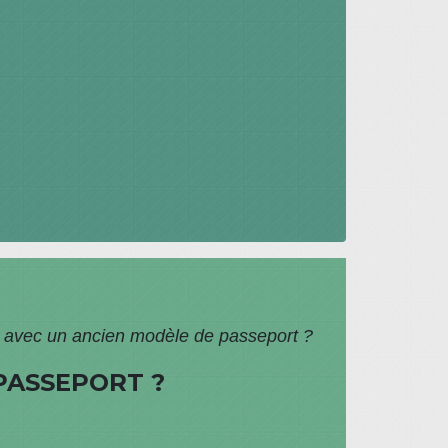
 avec un ancien modèle de passeport ?
PASSEPORT ?