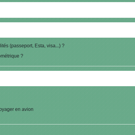
és (passeport, Esta, visa...) ?
ométrique ?
oyager en avion