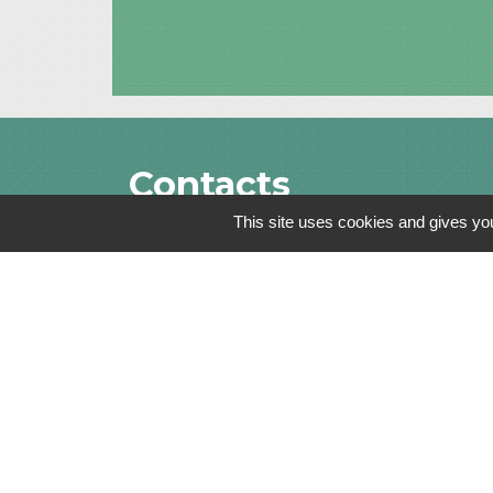
Contacts
This site uses cookies and gives you
Commune de Saint-Julien-sur-Bibost
1, Place de la Mairie
69690 Saint-Julien-sur-Bibost - FRANCE
+33 4 74 70 72 03
Mentions légales
-
Politique de confidenti