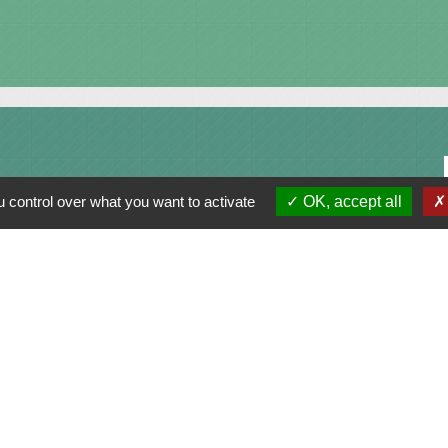
 control over what you want to activate
OK, accept all
alité
-
Accessibilité
-
Plan du site
-
Gestion des cookie