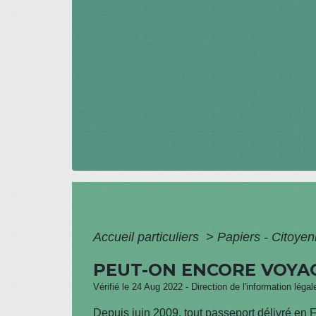
Accueil particuliers
>
Papiers - Citoyen
PEUT-ON ENCORE VOYAG
Vérifié le 24 Aug 2022 - Direction de l'information légal
Depuis juin 2009, tout passeport délivré en 