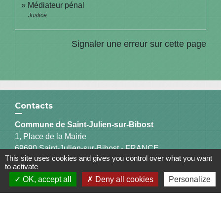
Médiateur pénal
Justice
Signaler une erreur sur cette page
Contacts
Commune de Saint-Julien-sur-Bibost
1, Place de la Mairie
69690 Saint-Julien-sur-Bibost - FRANCE
This site uses cookies and gives you control over what you want
+33 4 74 70 72 03
to activate
OK, accept all
Deny all cookies
Personalize
Liens