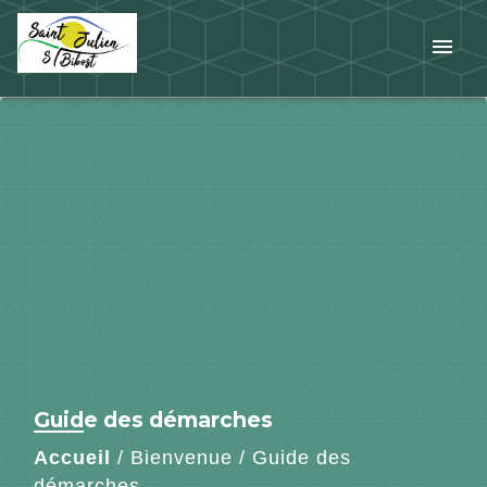
menu
Guide des démarches
Accueil
/
Bienvenue
/
Guide des
démarches