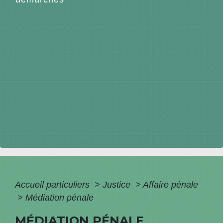
Accueil particuliers
>
Justice
>
Affaire pénale
>
Médiation pénale
MÉDIATION PÉNALE