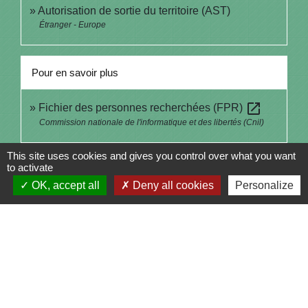
Autorisation de sortie du territoire (AST)
Étranger - Europe
Pour en savoir plus
open_in_new
Fichier des personnes recherchées (FPR)
Commission nationale de l'informatique et des libertés (Cnil)
This site uses cookies and gives you control over what you want
Signaler une erreur sur cette page
to activate
OK, accept all
Deny all cookies
Personalize
Contacts
Commune de Saint-Julien-sur-Bibost
1, Place de la Mairie
69690 Saint-Julien-sur-Bibost - FRANCE