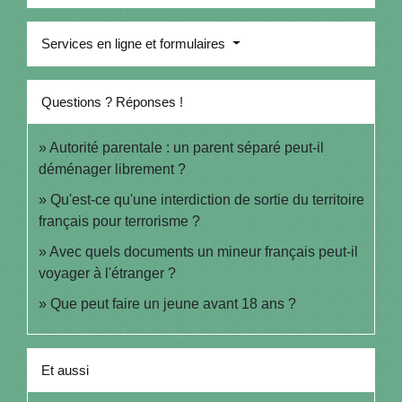
Services en ligne et formulaires
Questions ? Réponses !
Autorité parentale : un parent séparé peut-il
déménager librement ?
Qu'est-ce qu'une interdiction de sortie du territoire
français pour terrorisme ?
Avec quels documents un mineur français peut-il
voyager à l'étranger ?
Que peut faire un jeune avant 18 ans ?
Et aussi