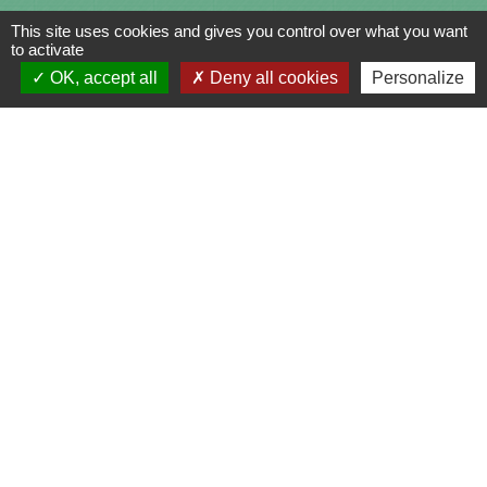
This site uses cookies and gives you control over what you want
to activate
OK, accept all
Deny all cookies
Personalize
Contacts
Commune de Saint-Julien-sur-Bibost
1, Place de la Mairie
69690 Saint-Julien-sur-Bibost - FRANCE
+33 4 74 70 72 03
Liens
Communauté de Communes du Pays de l'Arbresle
Gîtes de France Rhône
Agir pour l’environnement