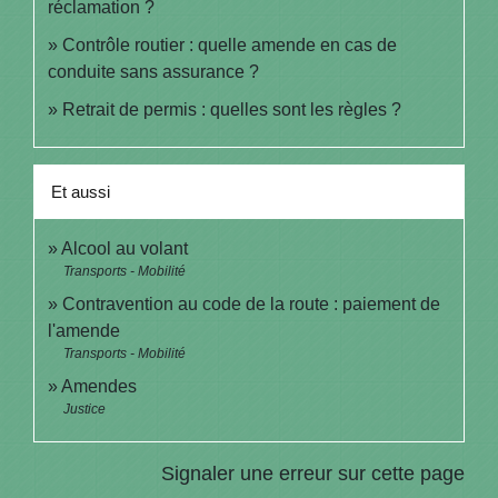
réclamation ?
Contrôle routier : quelle amende en cas de
conduite sans assurance ?
Retrait de permis : quelles sont les règles ?
Et aussi
Alcool au volant
Transports - Mobilité
Contravention au code de la route : paiement de
l'amende
Transports - Mobilité
Amendes
Justice
Signaler une erreur sur cette page