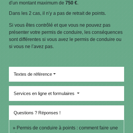
d'un montant maximum de
750 €
.
Dans les 2 cas, il n'y a pas de retrait de points.
Si vous êtes contrôlé et que vous ne pouvez pas
présenter votre permis de conduire, les conséquences
sont différentes si vous avez le permis de conduire ou
si vous ne l'avez pas.
Textes de référence
Services en ligne et formulaires
Questions ? Réponses !
Permis de conduire à points : comment faire une