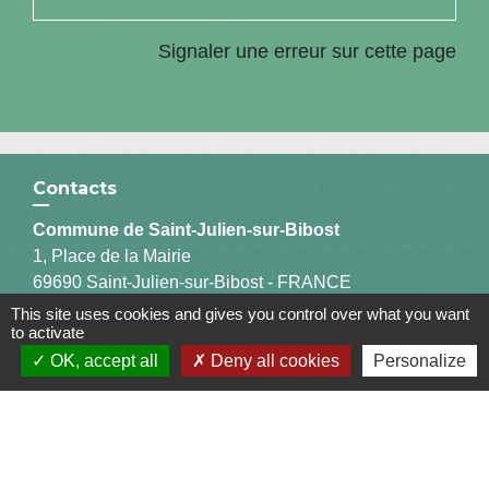
Signaler une erreur sur cette page
Contacts
Commune de Saint-Julien-sur-Bibost
1, Place de la Mairie
69690 Saint-Julien-sur-Bibost - FRANCE
+33 4 74 70 72 03
This site uses cookies and gives you control over what you want
to activate
OK, accept all
Deny all cookies
Personalize
Liens