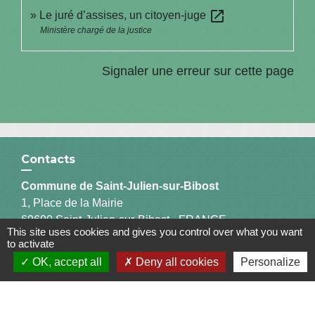
open_in_new
Le juré d’assises, un citoyen-juge
Ministère chargé de la justice
Signaler une erreur sur cette page
Contacts
Commune de Saint-Julien-sur-Bibost
1, Place de la Mairie
69690 Saint-Julien-sur-Bibost - FRANCE
This site uses cookies and gives you control over what you want
+33 4 74 70 72 03
to activate
OK, accept all
Deny all cookies
Personalize