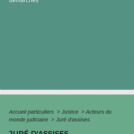
démarches
Accueil particuliers
>
Justice
>
Acteurs du
monde judiciaire
>
Juré d'assises
JURÉ D'ASSISES