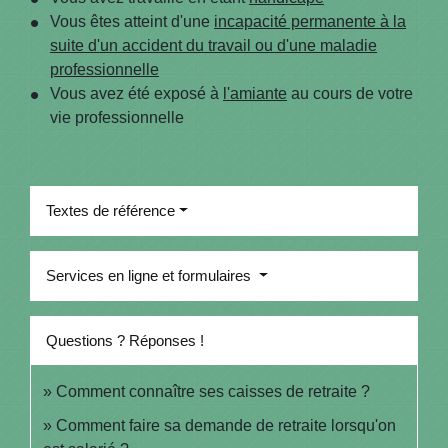
Vous êtes atteint d'une
incapacité permanente à la
suite d'un accident du travail ou d'une maladie
professionnelle
Vous avez été exposé à
l'amiante
au cours de votre
vie professionnelle
Textes de référence
Services en ligne et formulaires
Questions ? Réponses !
Comment connaître ses caisses de retraite ?
Comment faire sa demande de retraite lorsqu'on