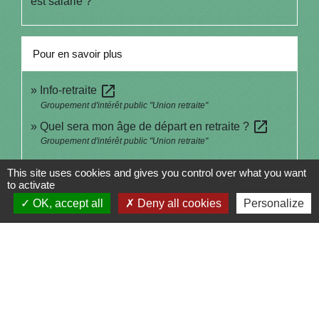
est salarié ?
Pour en savoir plus
open_in_new
Info-retraite
Groupement d'intérêt public "Union retraite"
open_in_new
Quel sera mon âge de départ en retraite ?
Groupement d'intérêt public "Union retraite"
This site uses cookies and gives you control over what you want
Signaler une erreur sur cette page
to activate
OK, accept all
Deny all cookies
Personalize
Contacts
Commune de Saint-Julien-sur-Bibost
1, Place de la Mairie