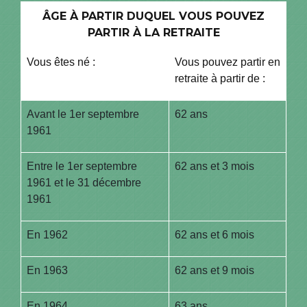
ÂGE À PARTIR DUQUEL VOUS POUVEZ
PARTIR À LA RETRAITE
Vous êtes né :
Vous pouvez partir en
retraite à partir de :
Avant le 1
er
septembre
62 ans
1961
Entre le 1
er
septembre
62 ans et 3 mois
1961 et le 31 décembre
1961
En 1962
62 ans et 6 mois
En 1963
62 ans et 9 mois
En 1964
63 ans