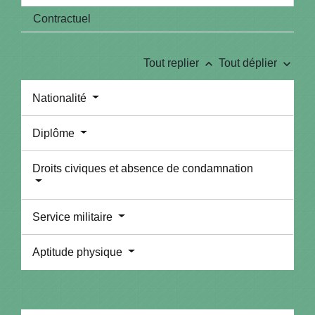
Contractuel
keyboard_arrow_up
keyboard_arrow_down
Tout replier
Tout déplier
Nationalité
Diplôme
Droits civiques et absence de condamnation
Service militaire
Aptitude physique