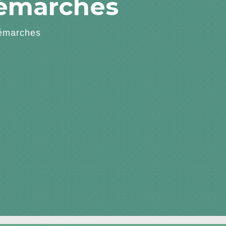
démarches
émarches