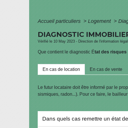
Accueil particuliers
>
Logement
>
Diag
DIAGNOSTIC IMMOBILIER
Vérifié le 10 May 2023 - Direction de l'information léga
Que contient le diagnostic
É
tat des risques
En cas de location
En cas de vente
Le futur locataire doit être informé par le pr
sismiques, radon...). Pour ce faire, le bailleu
Dans quels cas remettre un état d