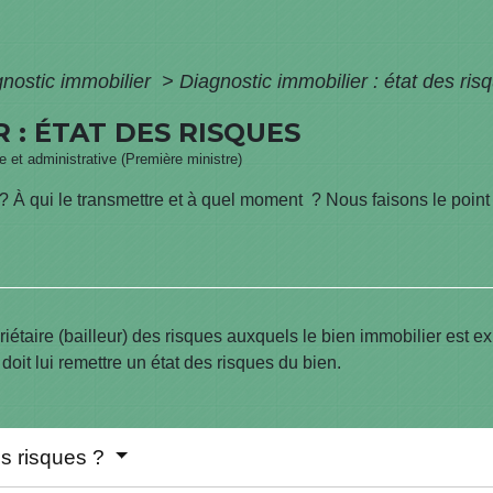
nostic immobilier
>
Diagnostic immobilier : état des ris
 : ÉTAT DES RISQUES
le et administrative (Première ministre)
? À qui le transmettre et à quel moment ? Nous faisons le point 
opriétaire (bailleur) des risques auxquels le bien immobilier est 
r doit lui remettre un état des risques du bien.
es risques ?