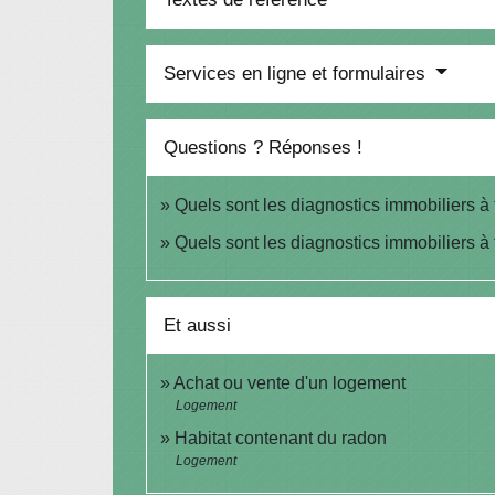
Services en ligne et formulaires
Questions ? Réponses !
Quels sont les diagnostics immobiliers à 
Quels sont les diagnostics immobiliers à 
Et aussi
Achat ou vente d'un logement
Logement
Habitat contenant du radon
Logement