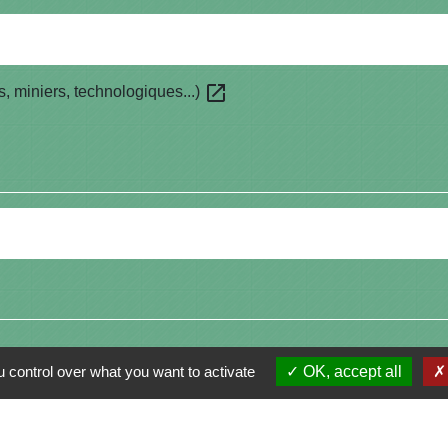
open_in_new
ls, miniers, technologiques...)
 control over what you want to activate
OK, accept all