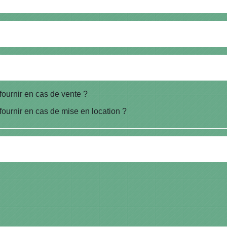
fournir en cas de vente ?
fournir en cas de mise en location ?