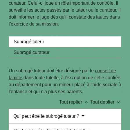
curateur. Celui-ci joue un rôle important de contrôle. Il
surveille les actes passés par le tuteur ou le curateur. Il
doit informer le juge dès qu'il constate des fautes dans
l'exercice de sa mission.
Subrogé tuteur
Subrogé curateur
Un subrogé tuteur doit être désigné par le
conseil de
famille
dans toute tutelle, à l'exception de celle confiée
au département pour un mineur placé à l'aide sociale à
l'enfance et qui n'a plus ses parents.
keyboard_arrow_up
keyboard_arrow_down
Tout replier
Tout déplier
Qui peut être le subrogé tuteur ?