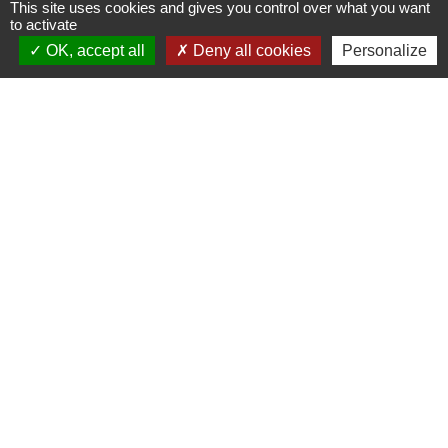
This site uses cookies and gives you control over what you want
to activate
OK, accept all
Deny all cookies
Personalize
Contacts
Commune de Saint-Julien-sur-Bibost
1, Place de la Mairie
69690 Saint-Julien-sur-Bibost - FRANCE
+33 4 74 70 72 03
Liens
Communauté de Communes du Pays de l'Arbresle
Gîtes de France Rhône
Agir pour l’environnement
Chambres d'hôtes « L'Angeline »