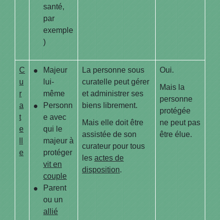
santé,
par
exemple
)
C
Majeur
La personne sous
Oui.
u
lui-
curatelle peut gérer
Mais la
r
même
et administrer ses
personne
a
Personn
biens librement.
protégée
t
e avec
Mais elle doit être
ne peut pas
e
qui le
assistée de son
être élue.
ll
majeur à
curateur pour tous
e
protéger
les
actes de
vit en
disposition
.
couple
Parent
ou un
allié