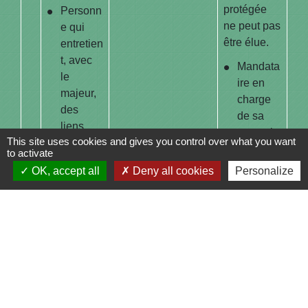
protégée
Personn
ne peut pas
e qui
être élue.
entretien
t, avec
Mandata
le
ire en
majeur,
charge
des
de sa
liens
protectio
This site uses cookies and gives you control over what you want
étroits et
n
to activate
stables
Salarié à
OK, accept all
Deny all cookies
Personalize
Personn
domicile
e qui
Salarié
exerce
ou
déjà une
bénévol
autre
e de
mesure
l'établiss
de
ement
protectio
d'accueil
n