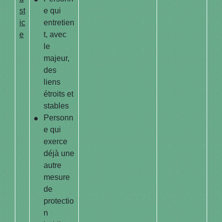
st
e qui
ic
entretien
e
t, avec
le
majeur,
des
liens
étroits et
stables
Personn
e qui
exerce
déjà une
autre
mesure
de
protectio
n