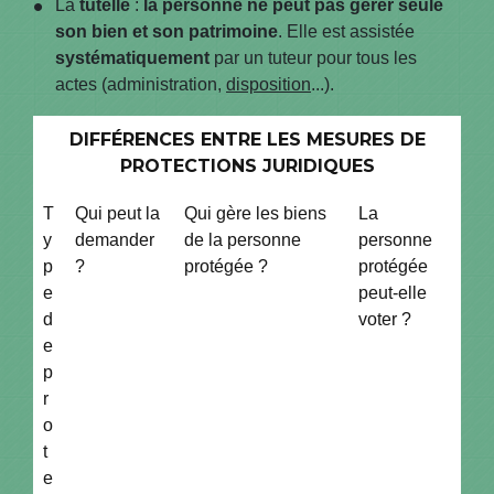
La
tutelle
:
la personne ne peut pas gérer seule
son bien et son patrimoine
. Elle est assistée
systématiquement
par un tuteur pour tous les
actes (administration,
disposition
...).
DIFFÉRENCES ENTRE LES MESURES DE
PROTECTIONS JURIDIQUES
T
Qui peut la
Qui gère les biens
La
y
demander
de la personne
personne
p
?
protégée ?
protégée
e
peut-elle
d
voter ?
e
p
r
o
t
e