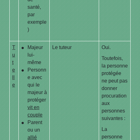
santé,
par
exemple
)
T
Majeur
Le tuteur
Oui.
u
lui-
Toutefois,
t
même
la personne
e
Personn
protégée
ll
e avec
ne peut pas
e
qui le
donner
majeur à
procuration
protéger
aux
vit en
personnes
couple
suivantes :
Parent
La
ou un
personne
allié