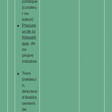
juridique
(curateu
r ou
tuteur)
Procure
ur de la
Républi
que
, de
sa
propre
initiative
Tiers
(médeci
n,
directeur
d'établis
sement
de