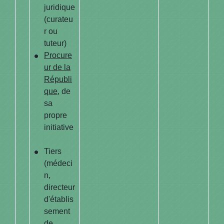
juridique
(curateu
r ou
tuteur)
Procure
ur de la
Républi
que
, de
sa
propre
initiative
Tiers
(médeci
n,
directeur
d'établis
sement
de