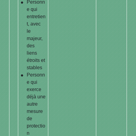
Personn
e qui
entretien
t, avec
le
majeur,
des
liens
étroits et
stables
Personn
e qui
exerce
déjà une
autre
mesure
de
protectio
n