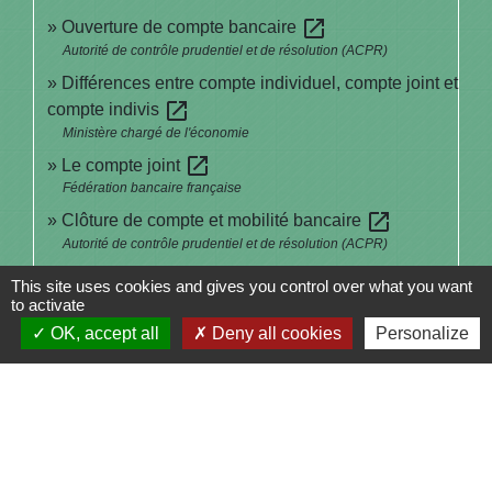
open_in_new
Ouverture de compte bancaire
Autorité de contrôle prudentiel et de résolution (ACPR)
Différences entre compte individuel, compte joint et
open_in_new
compte indivis
Ministère chargé de l'économie
open_in_new
Le compte joint
Fédération bancaire française
open_in_new
Clôture de compte et mobilité bancaire
Autorité de contrôle prudentiel et de résolution (ACPR)
This site uses cookies and gives you control over what you want
to activate
Signaler une erreur sur cette page
OK, accept all
Deny all cookies
Personalize
Contacts
Commune de Saint-Julien-sur-Bibost