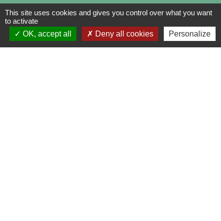
This site uses cookies and gives you control over what you want
to activate
OK, accept all
Deny all cookies
Personalize
Contacts
Commune de Saint-Julien-sur-Bibost
1, Place de la Mairie
69690 Saint-Julien-sur-Bibost - FRANCE
+33 4 74 70 72 03
Liens
Communauté de Communes du Pays de l'Arbresle
Gîtes de France Rhône
Agir pour l’environnement