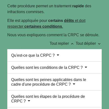
Cette procédure permet un traitement
rapide
des
infractions commises.
Elle est appliquée pour
certains
délits
et doit
respecter
certaines conditions
.
Nous vous expliquons comment la CRPC se déroule.
keyboard_arrow_up
keyboard_arrow_down
Tout replier
Tout déplier
Qu'est-ce que la CRPC ?
Quelles sont les conditions de la CRPC ?
Quelles sont les peines applicables dans le
cadre d'une procédure de CRPC ?
Quelles sont les étapes de la procédure de
CRPC ?