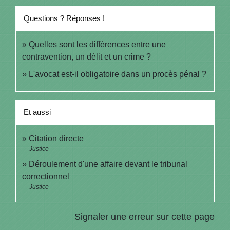
Questions ? Réponses !
Quelles sont les différences entre une
contravention, un délit et un crime ?
L'avocat est-il obligatoire dans un procès pénal ?
Et aussi
Citation directe
Justice
Déroulement d'une affaire devant le tribunal
correctionnel
Justice
Signaler une erreur sur cette page