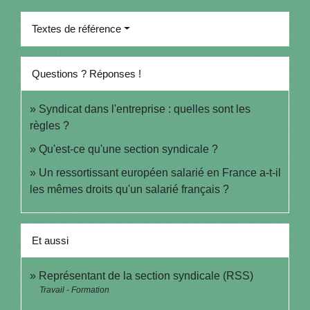
Textes de référence
Questions ? Réponses !
Syndicat dans l'entreprise : quelles sont les
règles ?
Qu'est-ce qu'une section syndicale ?
Un ressortissant européen salarié en France a-t-il
les mêmes droits qu'un salarié français ?
Et aussi
Représentant de la section syndicale (RSS)
Travail - Formation