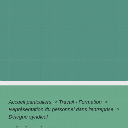
Accueil particuliers
>
Travail - Formation
>
Représentation du personnel dans l'entreprise
>
Délégué syndical