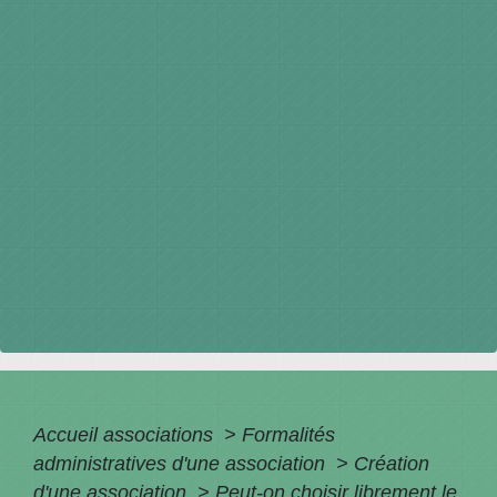
Accueil associations
>
Formalités
administratives d'une association
>
Création
d'une association
>
Peut-on choisir librement le