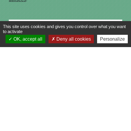
This site uses cookies and gives you control over what you want
Textes de référence
to activate
OK, accept all
Deny all cookies
Personalize
Questions ? Réponses !
Comment savoir si un nom d'association est déjà
utilisé ?
Faut-il protéger le nom d'une association ?
Signaler une erreur sur cette page