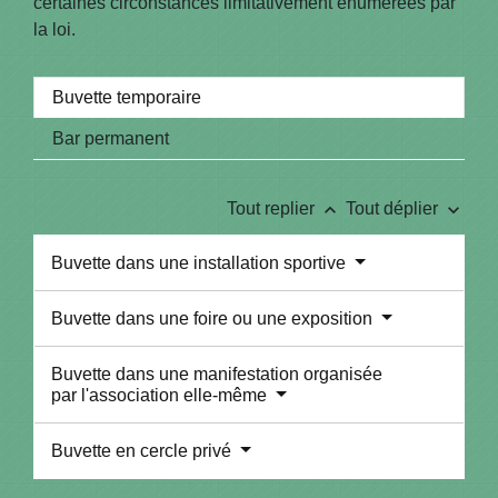
certaines circonstances limitativement énumérées par
la loi.
Buvette temporaire
Bar permanent
keyboard_arrow_up
keyboard_arrow_down
Tout replier
Tout déplier
Buvette dans une installation sportive
Buvette dans une foire ou une exposition
Buvette dans une manifestation organisée
par l'association elle-même
Buvette en cercle privé