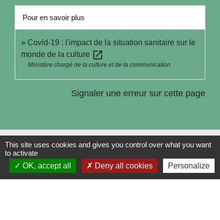
Pour en savoir plus
Covid-19 : l'impact de la situation sanitaire sur le
open_in_new
monde de la culture
Ministère chargé de la culture et de la communication
Signaler une erreur sur cette page
This site uses cookies and gives you control over what you want
to activate
Contacts
OK, accept all
Deny all cookies
Personalize
Commune de Saint-Julien-sur-Bibost
1, Place de la Mairie
69690 Saint-Julien-sur-Bibost - FRANCE
+33 4 74 70 72 03