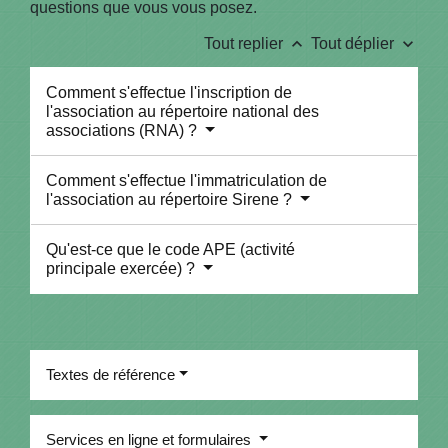
questions que vous vous posez.
keyboard_arrow_up
keyboard_arrow_down
Tout replier
Tout déplier
Comment s'effectue l'inscription de
l'association au répertoire national des
associations (RNA) ?
Comment s'effectue l'immatriculation de
l'association au répertoire Sirene ?
Qu'est-ce que le code APE (activité
principale exercée) ?
Textes de référence
Services en ligne et formulaires