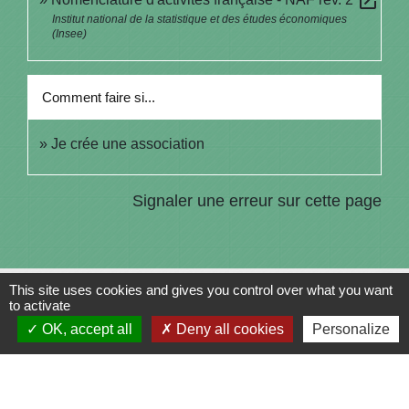
open_in_new
Institut national de la statistique et des études économiques
(Insee)
Comment faire si...
Je crée une association
Signaler une erreur sur cette page
This site uses cookies and gives you control over what you want
to activate
Contacts
OK, accept all
Deny all cookies
Personalize
Commune de Saint-Julien-sur-Bibost
1, Place de la Mairie
69690 Saint-Julien-sur-Bibost - FRANCE