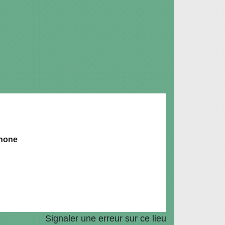
hone
Signaler une erreur sur ce lieu