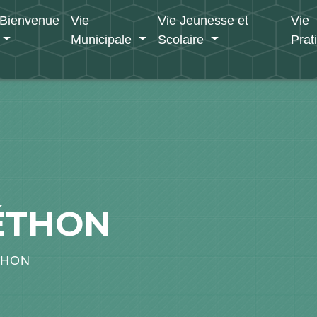
Bienvenue
Vie
Vie Jeunesse et
Vie
Municipale
Scolaire
Prat
ÉTHON
THON