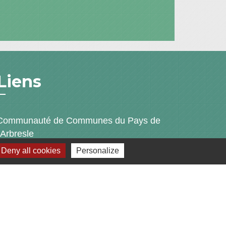
Liens
Communauté de Communes du Pays de
l'Arbresle
Gîtes de France Rhône
Deny all cookies
Personalize
Agir pour l’environnement
Chambres d'hôtes « L'Angeline »
ARCHIPEL
s