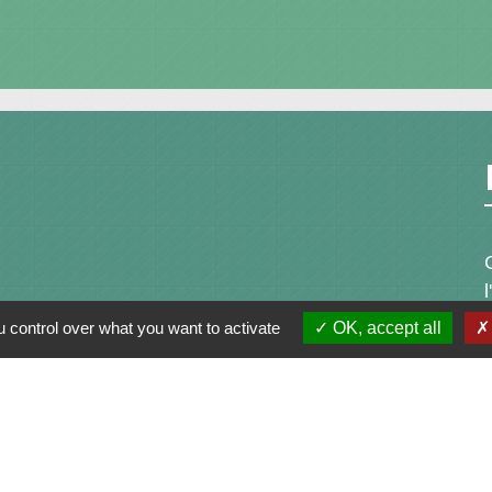
 control over what you want to activate
OK, accept all
alité
-
Accessibilité
-
Plan du site
-
Gestion des cookie