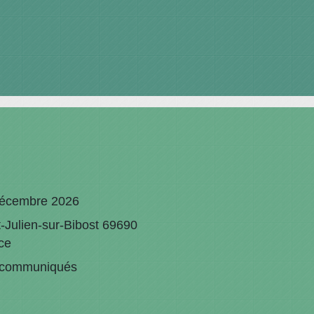
écembre 2026
t-Julien-sur-Bibost 69690
ce
communiqués