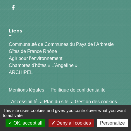
Liens
Communauté de Communes du Pays de l'Arbresle
Gîtes de France Rhône
Agir pour l’environnement
Chambres d'hôtes « L'Angeline »
ARCHIPEL
Mentions légales
-
Politique de confidentialité
-
Accessibilité
-
Plan du site
-
Gestion des cookies
This site uses cookies and gives you control over what you want
to activate
Site créé en partenariat avec Réseau des Communes
OK, accept all
Deny all cookies
Personalize