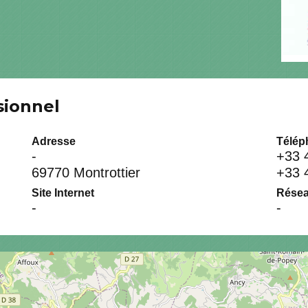
sionnel
Adresse
Télép
-
+33 
69770 Montrottier
+33 
Site Internet
Résea
-
-