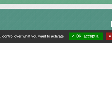
 control over what you want to activate
OK, accept all
alité
-
Accessibilité
-
Plan du site
-
Gestion des cookie
Site créé en partenariat avec Réseau des Communes