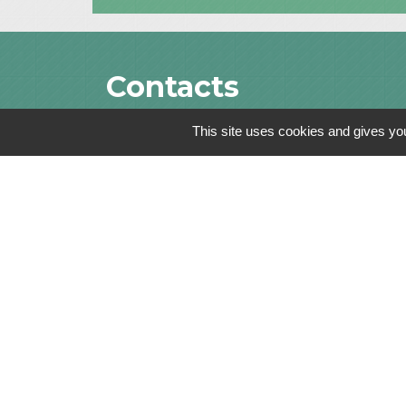
Contacts
This site uses cookies and gives you
Commune de Saint-Julien-sur-Bibost
1, Place de la Mairie
69690 Saint-Julien-sur-Bibost - FRANCE
+33 4 74 70 72 03
Mentions légales
-
Politique de confidenti