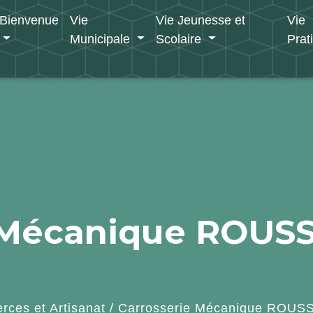
Bienvenue
Vie
Vie Jeunesse et
Vie
Municipale
Scolaire
Prat
e Mécanique ROUS
ces et Artisanat
/
Carrosserie Mécanique ROU