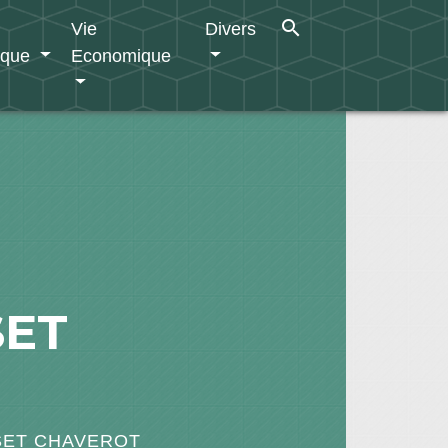
search
Vie
Divers
ique
Economique
SET
SSET CHAVEROT